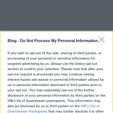
Blog -
Do Not Process My Personal Information
If you wish to opt-out of the sale, sharing to third parties, or
processing of your personal or sensitive information for
targeted advertising by us, please use the below opt-out
section to confirm your selection. Please note that after your
opt-out request is processed you may continue seeing
Mit vegyél fel, ha alma alkatú vagy?
interest-based ads based on personal information utilized by
Az alma alkatnál az a cél, hogy a hangsúlyt kissé
us or personal information disclosed to third parties prior to
your opt-out. You may separately opt-out of the further
levegyük a felsőtestről és a hasról, miközben
disclosure of your personal information by third parties on the
optikailag karcsúsítjuk a derekat. A lábakat, a
IAB’s list of downstream participants. This information may
karokat, és a szép dekoltázst viszont nyugodtan
also be disclosed by us to third parties on the
IAB’s List of
lehet hangsúlyozni.
Downstream Participants
that may further disclose it to other