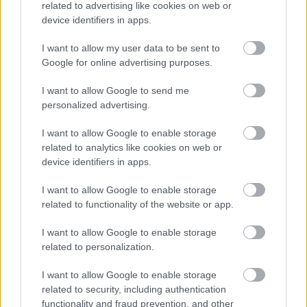
cipő és a színes harisnya.
related to advertising like cookies on web or
A blézerek és kabátok lehetőség szerint legyenek
device identifiers in apps.
hosszabbak, de legfeljebb térdig érők, és
derékban karcsúsítottak. A V-kivágású blézerek
I want to allow my user data to be sent to
különösen előnyösek, a hatásukat egy szép,
Google for online advertising purposes.
színes sál is tovább fokozhatja.
I want to allow Google to send me
personalized advertising.
I want to allow Google to enable storage
related to analytics like cookies on web or
device identifiers in apps.
I want to allow Google to enable storage
related to functionality of the website or app.
I want to allow Google to enable storage
related to personalization.
I want to allow Google to enable storage
related to security, including authentication
functionality and fraud prevention, and other