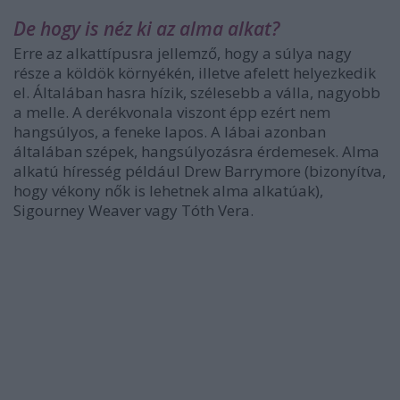
De hogy is néz ki az alma alkat?
Erre az alkattípusra jellemző, hogy a súlya nagy
része a köldök környékén, illetve afelett helyezkedik
el. Általában hasra hízik, szélesebb a válla, nagyobb
a melle. A derékvonala viszont épp ezért nem
hangsúlyos, a feneke lapos. A lábai azonban
általában szépek, hangsúlyozásra érdemesek. Alma
alkatú híresség például Drew Barrymore (bizonyítva,
hogy vékony nők is lehetnek alma alkatúak),
Sigourney Weaver vagy Tóth Vera.