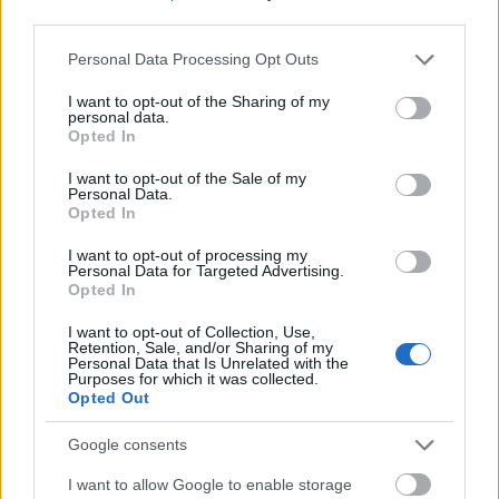
third parties.
A nagyobb mellek miatt különösen fontos az
ideális melltartó megtalálása. A felsőrészek
Please note that this website/app uses one or more Google
Personal Data Processing Opt Outs
nyugodtan lehetnek mélyebb – persze nem
services and may gather and store information including but
közönségesen mély – kivágásúak. A könnyű
not limited to your visit or usage behaviour. You may click to
I want to opt-out of the Sharing of my
personal data.
anyagok, a has tájékán ráncolt, a pocakot elrejtő
grant or deny consent to Google and its third-party tags to
Opted In
felsők különösen jók ennek a típusnak. A
use your data for below specified purposes in below Google
hosszabb felsők, tunikák, a hosszanti minták is
consent section.
I want to opt-out of the Sale of my
karcsúsítanak.
Personal Data.
Opted In
A laposabb feneket jól korrigálja
a hátsó zsebes
vagy a push-up farme
r, az alakot pedig az
I want to opt-out of processing my
egyenes szárú, vagy lefelé bővülő szárú nadrág
Personal Data for Targeted Advertising.
Opted In
hozza egyensúlyba. A szoknyák közül az
egyenes ceruzaszoknya, az A-vonalú szoknya
I want to opt-out of Collection, Use,
lehet megfelelő. A nadrágok, szoknyák
Retention, Sale, and/or Sharing of my
Personal Data that Is Unrelated with the
nyugodtan lehetnek mintásak vagy élénk
Purposes for which it was collected.
színűek, hogy az eddig hangsúlytalan alsótestre
Opted Out
vigyék a figyelmet, így teremtve meg az alak
egyensúlyát.
Google consents
A csinos lábat jól hangsúlyozza a magas sarkú
I want to allow Google to enable storage