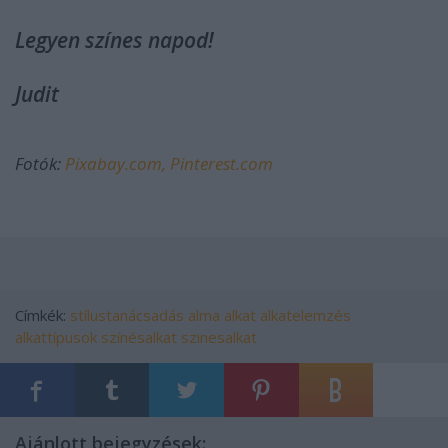
Legyen színes napod!
Judit
Fotók:
Pixabay.com,
Pinterest.com
Címkék:
stílustanácsadás
alma alkat
alkatelemzés
alkattípusok
színésalkat
szinesalkat
Ajánlott bejegyzések: