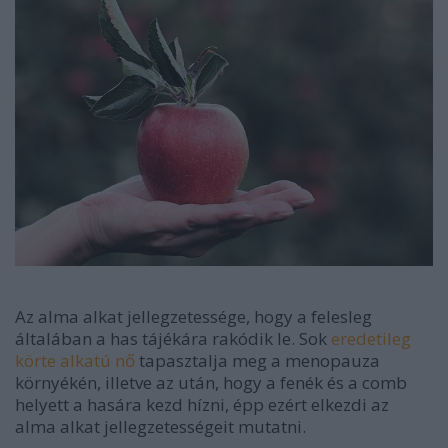
Az alma alkat jellegzetessége, hogy a felesleg
általában a has tájékára rakódik le. Sok
eredetileg
körte alkatú nő
tapasztalja meg a menopauza
környékén, illetve az után, hogy a fenék és a comb
helyett a hasára kezd hízni, épp ezért elkezdi az
alma alkat jellegzetességeit mutatni.