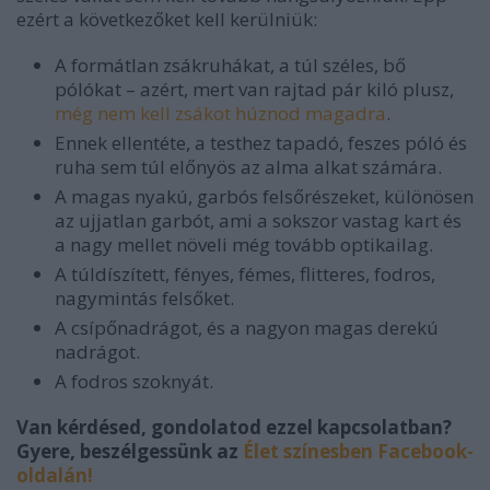
ezért a következőket kell kerülniük:
A formátlan zsákruhákat, a túl széles, bő
pólókat – azért, mert van rajtad pár kiló plusz,
még nem kell zsákot húznod magadra
.
Ennek ellentéte, a testhez tapadó, feszes póló és
ruha sem túl előnyös az alma alkat számára.
A magas nyakú, garbós felsőrészeket, különösen
az ujjatlan garbót, ami a sokszor vastag kart és
a nagy mellet növeli még tovább optikailag.
A túldíszített, fényes, fémes, flitteres, fodros,
nagymintás felsőket.
A csípőnadrágot, és a nagyon magas derekú
nadrágot.
A fodros szoknyát.
Van kérdésed, gondolatod ezzel kapcsolatban?
Gyere, beszélgessünk az
Élet színesben Facebook-
oldalán!