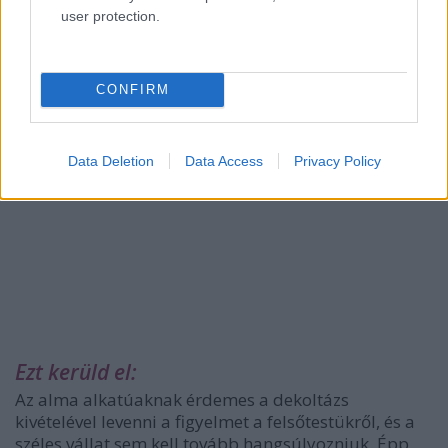
user protection.
CONFIRM
Data Deletion
Data Access
Privacy Policy
Ezt kerüld el:
Az alma alkatúaknak érdemes a dekoltázs
kivételével levenni a figyelmet a felsőtestükről, és a
széles vállat sem kell tovább hangsúlyozniuk. Épp