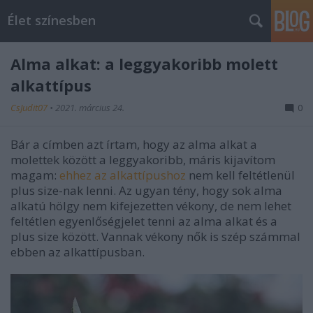
Élet színesben
Alma alkat: a leggyakoribb molett
alkattípus
CsJudit07
•
2021. március 24.
0
Bár a címben azt írtam, hogy az alma alkat a
molettek között a leggyakoribb, máris kijavítom
magam:
ehhez az alkattípushoz
nem kell feltétlenül
plus size-nak lenni. Az ugyan tény, hogy sok alma
alkatú hölgy nem kifejezetten vékony, de nem lehet
feltétlen egyenlőségjelet tenni az alma alkat és a
plus size között. Vannak vékony nők is szép számmal
ebben az alkattípusban.