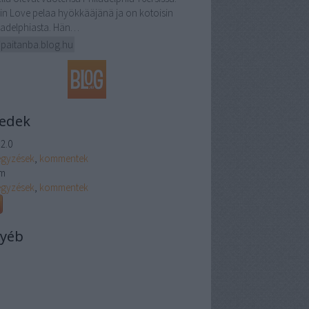
in Love pelaa hyökkääjänä ja on kotoisin
ladelphiasta. Hän…
ipaitanba.blog.hu
edek
2.0
egyzések
,
kommentek
m
egyzések
,
kommentek
yéb