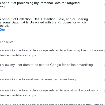
har
to opt-out of processing my Personal Data for Targeted
GYI
ing.
In
Illu
kar
, és serkenti az agyat. Sárga színű tanuló- vagy
o opt-out of Collection, Use, Retention, Sale, and/or Sharing
kla
ersonal Data that Is Unrelated with the Purposes for which it
 könnyebb. Önbizalmat ad, erősít, segíti az intuíciót, testi
lág
lected.
Out
coa
meg
mér
consents
Moc
tél
n
o allow Google to enable storage related to advertising like cookies on
öna
evice identifiers in apps.
ősz
ötle
o allow my user data to be sent to Google for online advertising
Pea
s.
ruh
ősz
to allow Google to send me personalized advertising.
stí
szé
o allow Google to enable storage related to analytics like cookies on
szín
evice identifiers in apps.
szín
szp
o allow Google to enable storage related to functionality of the website