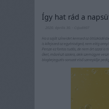
Így hat rád a napsü
2020. április 30.
-
CsJudit07
Ha a saját színeidet keresed az öltözködésb
is kifejezed az egyéniséged, nem elég annyi
Persze ez fontos tudás, de nem árt azzal is 
őket, másrészt azokra, akik szemügyre veszn
blogbejegyzés-sorozat első szereplője pedig