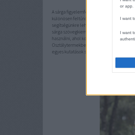
or app.
A sárga figyelemfelkeltő szín, ezért kapták
különösen feltűnő, így figyelmeztetéseknél
I want t
segítségünkre lehet, mert amit sárgán lá
sárga szövegkiemelő filcet használni, vagy
I want t
használni, ahol koncentrációra, szervezetts
authenti
Osztálytermekben is jó szolgálatot tesz.Tú
egyes kutatások szerint többet sírnak sárg