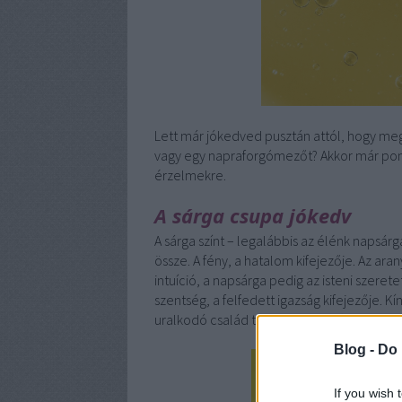
Lett már jókedved pusztán attól, hogy me
vagy egy napraforgómezőt? Akkor már pont
érzelmekre.
A sárga csupa jókedv
A sárga színt – legalábbis az élénk napsárg
össze. A fény, a hatalom kifejezője. Az ara
intuíció, a napsárga pedig az isteni szere
szentség, a felfedett igazság kifejezője. Kí
uralkodó család tagjai viselhették.
Blog -
Do 
If you wish 