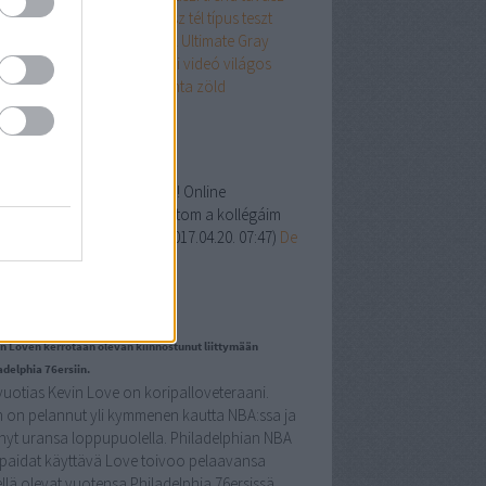
s
tél
tél nyár
tél ősz
tél tavasz
tél típus
teszt
nd
trend 2020tavasz
trükkök
Ultimate Gray
ep
utazás
vásárlás
VeryPeri
videó
világos
r
világos tavasz
Viva Magenta
zöld
kefelhő
iss topikok
udit07:
cirrmurr: köszönöm! Online
munkás: én pont nem ezt látom a kollégáim
ében. A pszichológus é...
(
2017.04.20. 07:47
)
De
is, mit csinál egy coach?
ogajánló
n Loven kerrotaan olevan kiinnostunut liittymään
adelphia 76ersiin.
vuotias Kevin Love on koripalloveteraani.
 on pelannut yli kymmenen kautta NBA:ssa ja
nyt uransa loppupuolella. Philadelphian NBA
ipaidat käyttävä Love toivoo pelaavansa
jellä olevat vuotensa Philadelphia 76ersissä.