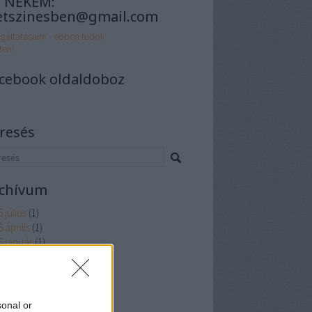
J NEKEM:
etszinesben@gmail.com
gáltatásaim - ebben tudok
teni
cebook oldaldoboz
resés
chívum
 július
(
1
)
 április
(
1
)
6 január
(
1
)
5 október
(
1
)
 július
(
1
)
 április
(
1
)
5 január
(
1
)
sonal or