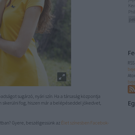
Kev
Phi
pel
Fe
RSS 
bej
Ato
bej
dságot sugárzó, nyári szín. Ha a társaság központja
Eg
n sikerülni fog, hiszen már a belépéseddel jókedvet,
tban? Gyere, beszélgessünk az
Élet színesben Facebok-