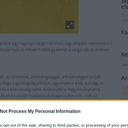
ÍR
el
Szol
segí
Fa
gláttál egy ragyogó sárga citromot, egy sárgálló repcemezőt
osan tudod, milyen hatást gyakorol a sárga szín az emberi
Ke
át - az örömmel, a boldogsággal, a frissességgel kötjük
Ar
nysárga a gazdagság jelképe, ugyanakkor a hit, a jóság, az
2026
tet és a bölcsesség színe. A keresztény hagyományban a
2026
nában a császári család kizárólagos színe volt, csak az
202
202
2025
Not Process My Personal Information
2025
202
to opt-out of the sale, sharing to third parties, or processing of your per