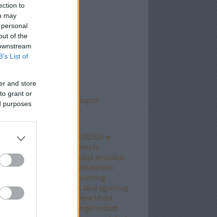
4 október
(
1
)
ection to
 július
(
1
)
ou may
4 június
(
2
)
 personal
4 május
(
1
)
out of the
4 február
(
1
)
 downstream
ább
...
B’s List of
nkek
er and store
tszínező - a honlapom
to grant or
kdsaláta blog - az életmódblogom
ed purposes
mkék
0színe
2022 szine
2023 színe
2025színe
6színe
ajánlat
ajánló
alkatelemzés
attípusok
alma alkat
anyáknapja
anyastílus
vszíne
barna
bermuda
Bonprix
bonprix
ápolás
Classic Blue
coach
coaching
oráció
design
divat
egyenes alkat
egyeniseg
éniség
ékszer
élénk tavasz
élénk tél
élet
zaktípus
évszaktípusok
Fabergé
forditott