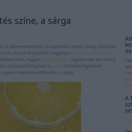
tés színe, a sárga
Ah
le
en, a lakberendezésben, és egyáltalán, abban, ahogy vizuálisan
ös
t tudni, melyik árnyalat áll a legjobban
a színtípusod szerint
.
tisztában lenni, hogyan
hatnak a színek
. Egyrészt rád, aki viseled
Csik
ek. A színpszichológiával, a
színek
hatásával foglalkozó
szín
 legyen a napsütés vidám színe, a sárga.
Leg
Arc
Uto
A 
sz
se
CsJ