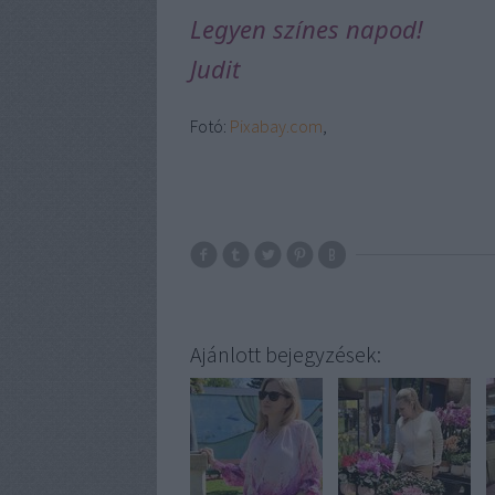
Legyen színes napod!
Judit
Fotó:
Pixabay.com
,
Ajánlott bejegyzések: