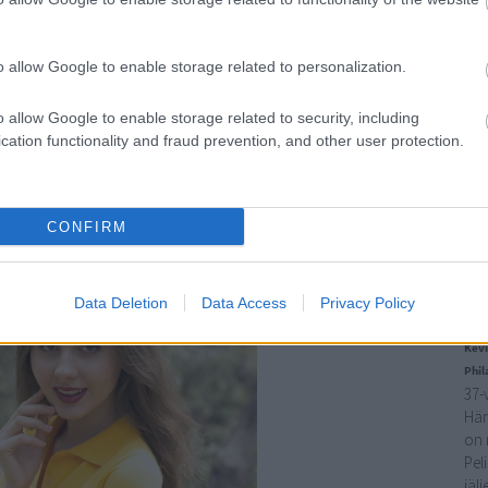
típu
tre
 a taxik sok városban ezt az árnyalatot. Fekete háttér előtt
ünn
 sokszor használják ezt a színkombinációt. Tanulásnál is a
o allow Google to enable storage related to personalization.
nyá
tunk, azt könnyebben megjegyezzük. Épp ezért érdemes
Cím
 sárga cetlikre jegyzetelni. Olyan munkahelyeken jó
o allow Google to enable storage related to security, including
égre, és jó adag kíváncsiságra is szükség lehet.
cation functionality and fraud prevention, and other user protection.
Fr
lzott használata viszont zavaró lehet, a kisbabák például
a szobában.
CsJ
Táv
CONFIRM
kör
még
Bl
Data Deletion
Data Access
Privacy Policy
Kevi
Phil
37-
Hän
on 
Pel
jäl