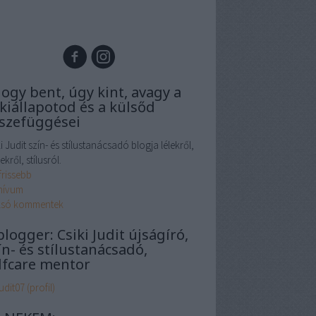
ogy bent, úgy kint, avagy a
lkiállapotod és a külsőd
szefüggései
i Judit szín- és stílustanácsadó blogja lélekről,
ekről, stílusról.
frissebb
hívum
lsó kommentek
blogger: Csiki Judit újságíró,
ín- és stílustanácsadó,
lfcare mentor
udit07
(
profil
)