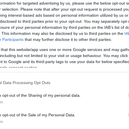
202
formation for targeted advertising by us, please use the below opt-out s
2024
r selection. Please note that after your opt-out request is processed y
202
eing interest-based ads based on personal information utilized by us or
202
disclosed to third parties prior to your opt-out. You may separately opt-
202
losure of your personal information by third parties on the IAB’s list of
Tov
. This information may also be disclosed by us to third parties on the
IA
Participants
that may further disclose it to other third parties.
Li
 that this website/app uses one or more Google services and may gath
Éle
including but not limited to your visit or usage behaviour. You may click 
Zöl
 to Google and its third-party tags to use your data for below specifi
ogle consent section.
Cí
202
l Data Processing Opt Outs
202
alk
o opt-out of the Sharing of my personal data.
azé
állóság, vidámság, melegség. A megelégedettség, de az újra
In
bőr
általában a nyílt, derűs, optimista emberek kedvelik, míg a
dek
sítják. A köldökcsakra színe, amelyet szintén a
o opt-out of the Sale of my Personal Data.
egy
dsággal és a másokhoz való viszonnyal társítanak: megfelelő
In
évs
at, szárnyal a kreativitásunk, és megfelelően nyilvánítunk